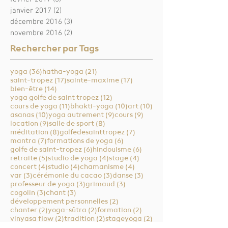
janvier 2017
(2)
2 posts
décembre 2016
(3)
3 posts
novembre 2016
(2)
2 posts
Rechercher par Tags
36 posts
21 posts
yoga
(36)
hatha-yoga
(21)
17 posts
17 posts
saint-tropez
(17)
sainte-maxime
(17)
14 posts
bien-être
(14)
12 posts
yoga golfe de saint tropez
(12)
11 posts
10 posts
10 posts
cours de yoga
(11)
bhakti-yoga
(10)
art
(10)
10 posts
9 posts
9 posts
asanas
(10)
yoga autrement
(9)
cours
(9)
9 posts
8 posts
location
(9)
salle de sport
(8)
8 posts
7 posts
méditation
(8)
golfedesainttropez
(7)
7 posts
6 posts
mantra
(7)
formations de yoga
(6)
6 posts
6 posts
golfe de saint-tropez
(6)
hindouisme
(6)
5 posts
4 posts
4 posts
retraite
(5)
studio de yoga
(4)
stage
(4)
4 posts
4 posts
4 posts
concert
(4)
studio
(4)
chamanisme
(4)
3 posts
3 posts
3 posts
var
(3)
cérémonie du cacao
(3)
danse
(3)
3 posts
3 posts
professeur de yoga
(3)
grimaud
(3)
3 posts
3 posts
cogolin
(3)
chant
(3)
2 posts
développement personnelles
(2)
2 posts
2 posts
2 posts
chanter
(2)
yoga-sûtra
(2)
formation
(2)
2 posts
2 posts
2 posts
vinyasa flow
(2)
tradition
(2)
stageyoga
(2)
2 posts
2 posts
sainte-maxilme
(2)
atelier
(2)