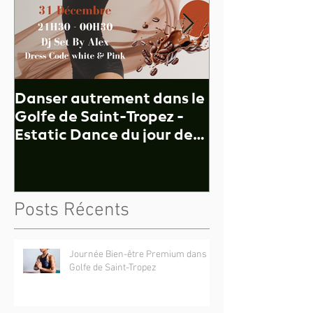
Danser autrement dans le
Vivre avec nos
Golfe de Saint-Tropez -
s'en libérer ?!
Estatic Dance du jour de
tirés des yoga
l'an à Sainte-Maxime
Patanjali.
Posts Récents
Journée Bien-être Premium dans le
Golfe de Saint-Tropez