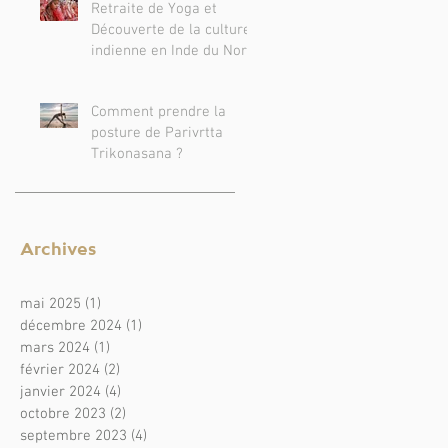
Retraite de Yoga et
Découverte de la culture
indienne en Inde du Nord
Comment prendre la
posture de Parivrtta
Trikonasana ?
avec nos limites ou s'en libérer ?! Les 5 klesh
oga-sûtras de Patanjali.
Archives
mai 2025
(1)
1 post
décembre 2024
(1)
1 post
mars 2024
(1)
1 post
février 2024
(2)
2 posts
janvier 2024
(4)
4 posts
octobre 2023
(2)
2 posts
septembre 2023
(4)
4 posts