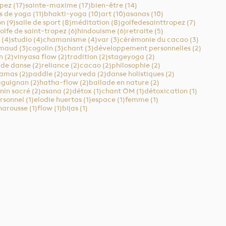
17 posts
17 posts
14 posts
opez
(17)
sainte-maxime
(17)
bien-être
(14)
osts
11 posts
10 posts
10 posts
10 posts
s de yoga
(11)
bhakti-yoga
(10)
art
(10)
asanas
(10)
9 posts
8 posts
8 posts
7 posts
on
(9)
salle de sport
(8)
méditation
(8)
golfedesainttropez
(7)
 posts
6 posts
6 posts
5 posts
olfe de saint-tropez
(6)
hindouisme
(6)
retraite
(5)
4 posts
4 posts
4 posts
3 posts
3 posts
(4)
studio
(4)
chamanisme
(4)
var
(3)
cérémonie du cacao
(3)
osts
3 posts
3 posts
3 posts
2 posts
imaud
(3)
cogolin
(3)
chant
(3)
développement personnelles
(2)
2 posts
2 posts
2 posts
2 posts
n
(2)
vinyasa flow
(2)
tradition
(2)
stageyoga
(2)
ts
2 posts
2 posts
2 posts
2 posts
 de danse
(2)
reliance
(2)
cacao
(2)
philosophie
(2)
s
2 posts
2 posts
2 posts
2 posts
yamas
(2)
paddle
(2)
ayurveda
(2)
danse holistiques
(2)
osts
2 posts
2 posts
2 posts
aguignan
(2)
hatha-flow
(2)
ballade en nature
(2)
sts
2 posts
2 posts
1 post
1 post
1 post
nin sacré
(2)
asana
(2)
détox
(1)
chant OM
(1)
détoxication
(1)
1 post
1 post
1 post
1 post
rsonnel
(1)
elodie huertas
(1)
espace
(1)
femme
(1)
post
1 post
1 post
1 post
harousse
(1)
flow
(1)
bijas
(1)