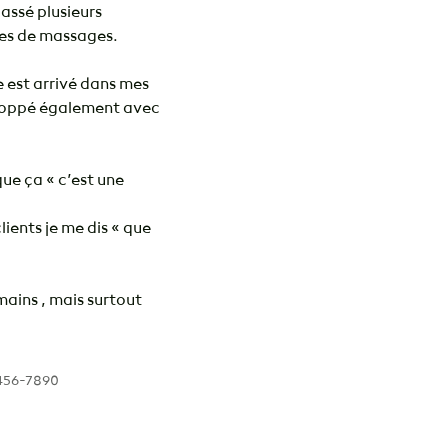
passé plusieurs 
es de massages.

 est arrivé dans mes 
eloppé également avec 
ue ça « c’est une 
lients je me dis « que 
ins , mais surtout 
456-7890