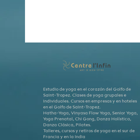
Estudio de yoga en el corazón del Golfo de
Saint-Tropez. Clases de yoga grupales e
individuales. Cursos en empresas y en hoteles
en el Golfo de Saint-Tropez.
Hatha-Yoga, Vinyasa Flow Yoga, Senior Yoga,
Yoga Prenatal, Chi Gong, Danza Holística,
Danza Clásica, Pilates.
Talleres, cursos y retiros de yoga en el sur de
Francia y en la India