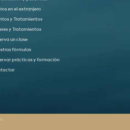
ros en el extranjero
ntos y Tratamientos
leres y Tratamientos
erva un clase
stras fórmulas
ervar prácticas y formación
tactar
OS