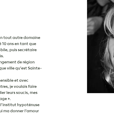
lier
un tout autre domaine 
lé 10 ans en tant que 
ile, puis secrétaire 
és.
ngement de région 
ue ville qu’est Sainte-
ensible et avec 
es, je voulais faire 
ier leurs soucis, mes 
sage ».
’institut hypoténuse 
qui ma donner l’amour 