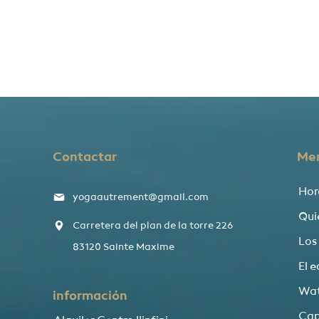
Contactar
Me
Hor
yogaautrement@gmail.com
Qui
Carretera del plan de la torre 226
Los
83120 Sainte Maxime
El 
Wat
información
Cap