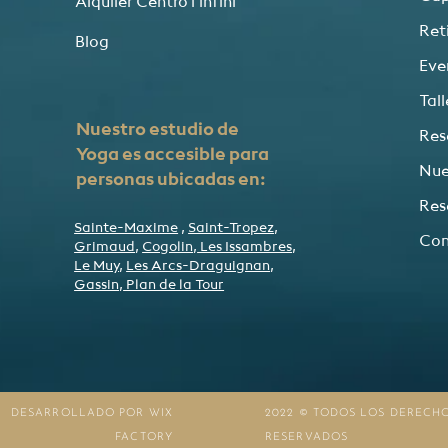
Alquiler Centro l'infini
Reti
Blog
Eve
Tal
Nuestro estudio de
Res
Yoga es accesible para
Nue
personas ubicadas en:
Res
Sainte-Maxime
,
Saint-Tropez
,
Con
Grimaud
,
Cogolin
,
Les Issambres
,
Le Muy
,
Les Arcs-Draguignan
,
Gassin
,
Plan de la Tour
DESARROLLADO POR WIX
2022 © TODOS LOS DERECH
FACTORY
RESERVADOS