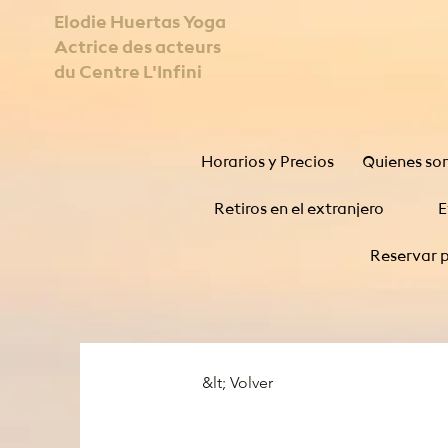
Elodie Huertas Yoga
Actrice des acteurs
du Centre L'Infini
Horarios y Precios
Quienes so
Retiros en el extranjero
E
Reservar p
&lt; Volver