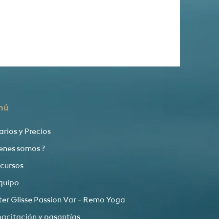
nú
arios y Precios
enes somos ?
 cursos
equipo
er Glisse Passion Var - Remo Yoga
acitación y pasantías