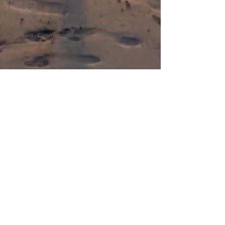
Repas :
Brunchs : Buffet bio (fruits exotiques,
avocados, œufs locaux, pancakes healthy).
Dîners : Cuisine costa ricaine végétarienne
(poisson frais optionnel), ambiance
conviviale.
Collations : Jus verts, noix, chocolat cru à
disposition.
🌊 ACTIVITÉS INCLUSES
2 cours de surf (matériel + coach dédié).
1 ballade à cheval sur la plage
4 cours de yoga
1 randonnée guidée en jungle et découverte
d’un lieu féérique accompagné d’une
médiation.
1 cérémonie du cacao
Ateliers quotidiens avec Élodie Huertas
(support PDF + goodies offerts).
Bonus : Séance photo "Leadership Sauvage"
(5 photos retouchées offertes).