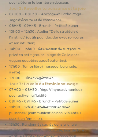
pour clôturer la journée en douceur.
Jour 2 : Réveiller ta puissance et ta joie
07H00 – 08H30 – Ancrage et Hatha-Yoga–
Yoga d’écoute et de conscience
08H45 - 09H45 - Brunch - Petit déjeuner
10h00 – 12h30 : Atelier "De la stratégie à
l’instinct" (outils pour décider avec son corps
et son intuition).
14h00 – 16h00 : 1ère session de surf (cours
privé en petit groupe, plage de Callejones –
vagues adaptées aux débutantes).
17h00 : Temps libre (massage, baignade,
sieste).
19H00 – Dîner végétarien
Jour 3 : La voix du féminin sauvage
07H00 – 08H30 : Yoga Vinyasa dynamique
pour activer la fluidité
08H45 - 09H45 - Brunch - Petit déjeuner
10h00 – 12h30 : Atelier "Parler avec
puissance" (communication non-violente +
assertion féminine).
13h30 : Randonnée sacrée dans la jungle
(méditation près d’une cascade, bain de forêt
et rituels d'intention et de guérison pour