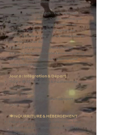
Gymnastique et massage lymphatique du
visage
08H45 - 09H45 - Brunch - Petit déjeuner
10h00 – 12h30 : Atelier "Diriger comme une
Déesse" (vision long terme, transmission,
légitimité , création de ton programme ).
17h00 : Ballade en cheval face à l'océan sur la
plage au coucher du Soleil
21h00 : Cérémonie de clôture et tirage
d’Oracle des femmes leaders éveillées (danse
autour du feu, engagement solennel pour
votre leadership).
Jour 6 : Intégration & Départ
7h00 – 8h30 : Yoga doux & méditation de
gratitude.
9h00 : Brunch d’adieu.
10h30 : Check-out (transfert aéroport
inclus).
🍽️ NOURRITURE & HÉBERGEMENT
Hébergement : Chambre dans maison haut
de gamme et éco-responsable (chambres
avec vue jungle, piscine).