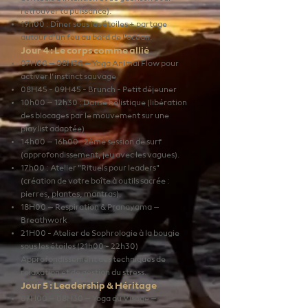
retrouver ta puissance).
19h00 : Dîner sous les étoiles + partage
autour d’un feu au bord de l’océan.
Jour 4 : Le corps comme allié
07H00 – 08H30 – Yoga Animal Flow pour
activer l’instinct sauvage
08H45 - 09H45 - Brunch - Petit déjeuner
10h00 – 12h30 : Danse holistique (libération
des blocages par le mouvement sur une
playlist adaptée)
14h00 – 16h00 : 2ème session de surf
(approfondissement, jeu avec les vagues).
17h00 : Atelier "Rituels pour leaders"
(création de votre boîte à outils sacrée :
pierres, plantes, mantras).
18H00 – Respiration & Pranayama –
Breathwork
21H00 - Atelier de Sophrologie à la bougie
sous les étoiles (21h00 - 22h30)
Approfondissement des techniques de
relaxation et de gestion du stress.
Jour 5 : Leadership & Héritage
07H00 – 08H30 – Yoga du Visage –