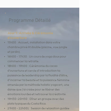
​​ Programme Détaillé
Jour 1 : Arrivée & Cérémonie
d’ouverture
15h00 : Accueil, installation dans votre
chambre privé lit double (piscine, vue jungle
et jardin).
16h00 - 17h30 : Un cours de yoga doux pour
commencer la retraite.
18h00 - 19h00 : Cérémonie du cacao
d’ouverture et cercle d’introduction ta
puissance de leadership par la fluidité d’être,
d’incarner ta beauté et ta puissance féminine
amenée par la méthode holistic yoga art, une
danse que j’ai créée pour se libérer des
émotions lourdes et retrouver la créativité.
19H30-20H30 : Dîner en groupe avec des
plats typiques du Costa Rica.
21h00 - 22h00) : Session de relaxation guidée