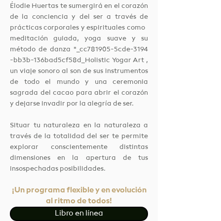
Élodie Huertas te sumergirá en el corazón
de la conciencia y del ser a través de
prácticas corporales y espirituales como
meditación guiada, yoga suave y su
método de danza "_cc781905-5cde-3194
-bb3b-136bad5cf58d_Holistic Yogar Art ,
un viaje sonoro al son de sus instrumentos
de todo el mundo y una ceremonia
sagrada del cacao para abrir el corazón
y dejarse invadir por la alegría de ser.
Situar tu naturaleza en la naturaleza a
través de la totalidad del ser te permite
explorar conscientemente distintas
dimensiones en la apertura de tus
insospechadas posibilidades.
¡Un programa flexible y en evolución
al ritmo de todos!
Libro en línea