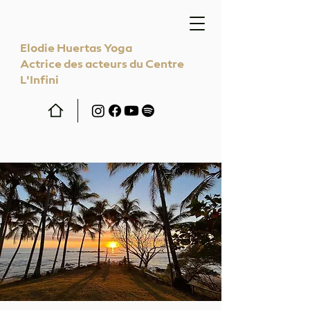
Elodie Huertas Yoga
Actrice des acteurs du Centre
L'Infini