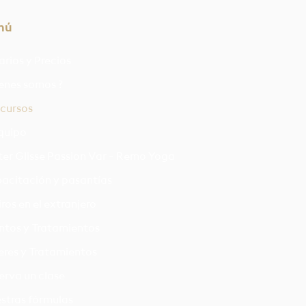
nú
arios y Precios
enes somos ?
 cursos
equipo
er Glisse Passion Var - Remo Yoga
acitación y pasantías
ros en el extranjero
ntos y Tratamientos
leres y Tratamientos
erva un clase
stras fórmulas