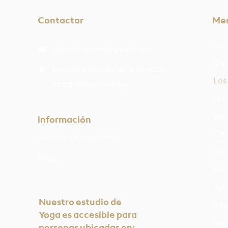
Contactar
Me
Hor
yogaautrement@gmail.com
Qui
Carretera del plan de la torre 226
Los
83120 Sainte Maxime
El 
Wat
información
Cap
Alquiler Centro l'infini
Reti
Blog
Eve
Tal
Nuestro estudio de
Res
Yoga es accesible para
Nue