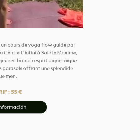
un cours de yoga flow guidé par
u Centre L’infini à Sainte Maxime,
déjeuner brunch esprit pique-nique
s parasols offrant une splendide
ue mer .
IF : 55 €
información