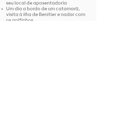
seu local de aposentadoria
Um dia a bordo de um catamarã,
visita à ilha de Benitier e nadar com
os golfinhos
Um dia de caminhada iniciática na
montanha sagrada de Le Morne +
rituais sagrados no topo da
montanha
Um dia de visita na floresta tropical e
lagos de grande bacia, visitas de
templos hindus.
O programa detalhado ser-lhe-á
comunicado
antes da largada.
​ Não incluso no preço do curso
- Bilhete de ida e volta para a França
continental ou outro país.
- Todos os passeios diários relativos
aos seus momentos de lazer durante
as pausas. Forneceremos os dados de