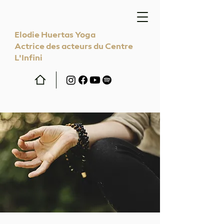
Elodie Huertas Yoga
Actrice des acteurs du Centre
L'Infini