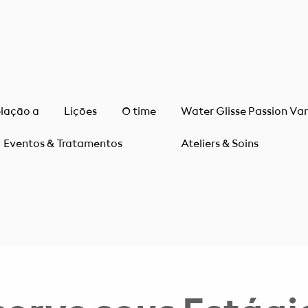
elação a
Lições
O time
Water Glisse Passion Va
Eventos & Tratamentos
Ateliers & Soins