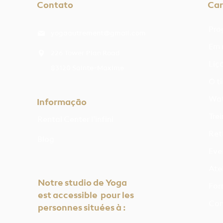
Contato
Car
Pro
yogaautrement@gmail.com
Em 
226 Tower Plan Road
Liç
83120 Sainte-Maxime
O t
Wat
Informação
Tre
Rental Center l'infini
Ret
Blog
Eve
Atel
Notre studio de Yoga
For
est accessible pour les
Con
personnes situées à :