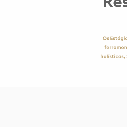
Res
Os Estági
ferramen
holísticas