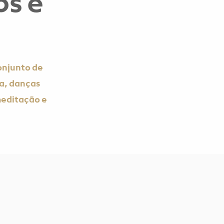
os e
onjunto de
a, danças
meditação e