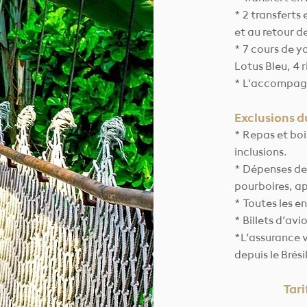
* 2 transferts
et au retour 
* 7 cours de 
Lotus Bleu, 4 r
* L'accompagn
Exclusions d
* Repas et boi
inclusions.
* Dépenses de 
pourboires, ap
* Toutes les 
* Billets d’avi
*L’assurance 
depuis le Brési
Tari