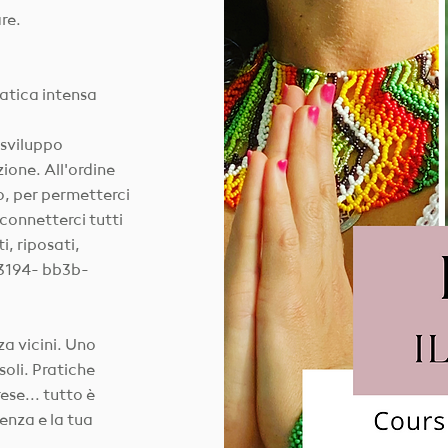
are.
ratica intensa
 sviluppo
zione. All'ordine
o, per permetterci
 connetterci tutti
i, riposati,
3194- bb3b-
a vicini. Uno
soli. Pratiche
ese... tutto è
senza e la tua