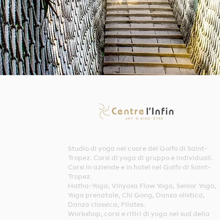
Studio di yoga nel cuore del Golfo di Saint-
Tropez. Corsi di yoga di gruppo e individuali.
Corsi in aziende e in hotel nel Golfo di Saint-
Tropez.
Hatha-Yoga, Vinyasa Flow Yoga, Senior Yoga,
Yoga prenatale, Chi Gong, Danza olistica,
Danza classica, Pilates.
Workshop, corsi e ritiri di yoga nel sud della