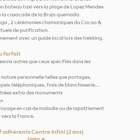
 en bateau taxi vers la plage de Lopez Mendes
de la casacade de la Bruja quemada.
yoga , 2 cérémonies chamaniques du Cacao &
ituels de purification.
ement avec un guide local lors des trekking.
u forfait
ssons autres que ceux spécifiés dans les
nature personnelle telles que portages,
pels téléphoniques, frais de blanchisserie...
entrées extra des monuments
on
voyage en cas de maladie ou de rapatriement
l vers la France.
f adhérents Centre Infini (2 ans)