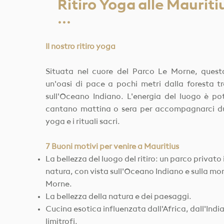
Ritiro Yoga alle Mauriti
···
Il nostro ritiro yoga
Situata nel cuore del Parco Le Morne, questa 
un'oasi di pace a pochi metri dalla foresta t
sull'Oceano Indiano. L'energia del luogo è pot
cantano mattina o sera per accompagnarci du
yoga e i rituali sacri.
7 ​Buoni motivi per venire a Mauritius
La bellezza del luogo del ritiro: un parco privat
natura, con vista sull'Oceano Indiano e sulla mo
Morne.
La bellezza della natura e dei paesaggi.
Cucina esotica influenzata dall'Africa, dall'India
limitrofi.