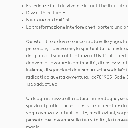
Esperienze forti da vivere e incontri belli da inizi
Diversità culturale
Nuotare con i delfini
La trasformazione interiore che ti porterà una p
Questo ritiro è davvero incentrato sullo yoga, lo
personale, il benessere, la spiritualità, la medita
del giorno ci sono abbastanza attività all'apert
davvero di lavorare in profondità, di crescere, di
insieme, di sganciarci davvero e uscire soddisfatt
radicati da questa avventura._cc781905-5cde-
136bad5cf58d_
Un luogo in mezzo alla natura, in montagna, senz
spazio di pratica incredibile, spazio per stare da 
yoga avanzate, rituali, visite, meditazioni, sorpr
pensato per lavorare sulla tua vitalità, la tua es
magia.