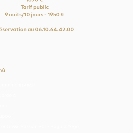
1890 €
Tarif public
9 nuits/10 jours - 1950 €
éservation au 06.10.64.42.00
nù
gramma e prezzi
uardo a
ioni
gruppo
er Glisse Passion Var - Pagaia Yoga