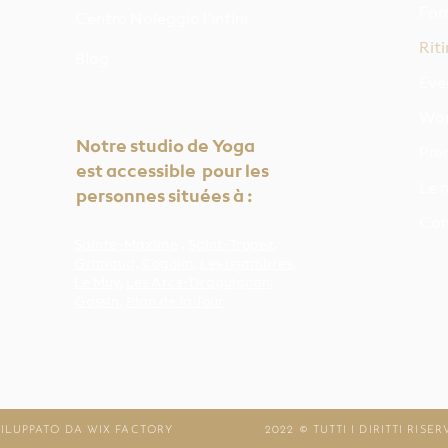
For
Centro Noleggio l'infini
Riti
Blog
Eve
Wor
Notre studio de Yoga
Pre
est accessible pour les
Le 
personnes situées à :
Con
Sainte-Maxime
,
Saint-Tropez
,
Grimaud
,
Cogolin
,
Les Issambres
,
Le Muy
,
Les Arcs-Draguignan
,
Gassin
,
Plan de la Tour
ILUPPATO DA WIX FACTORY
2022 © TUTTI I DIRITTI RISER