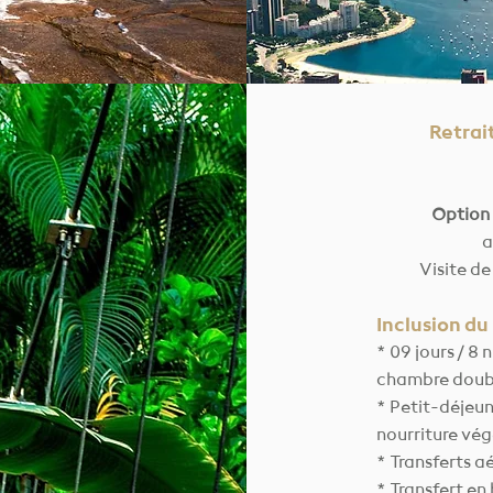
Retrai
Option 
a
Visite de
Inclusion du
* 09 jours / 8
chambre double
* Petit-déjeun
nourriture vég
* Transferts a
* Transfert en