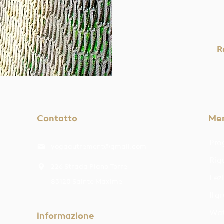
R
Contatto
Me
Pro
yogaautrement@gmail.com
Rig
226 Strada Piano Torre
Lez
83120 Sainte Maxime
Il 
Wat
informazione