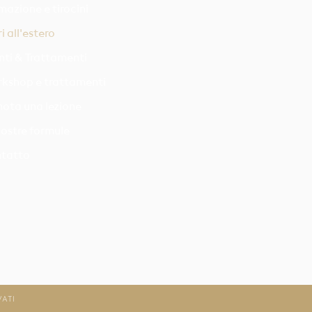
mazione e tirocini
ri all'estero
nti & Trattamenti
kshop e trattamenti
nota una lezione
nostre formule
tatto
VATI