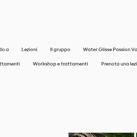
do a
Lezioni
Il gruppo
Water Glisse Passion V
attamenti
Workshop e trattamenti
Prenota una lez