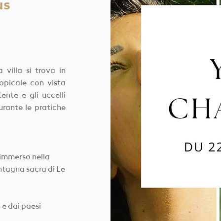
us
villa si trova in
ropicale con vista
ente e gli uccelli
rante le pratiche
o immerso nella
ntagna sacra di Le
 e dai paesi