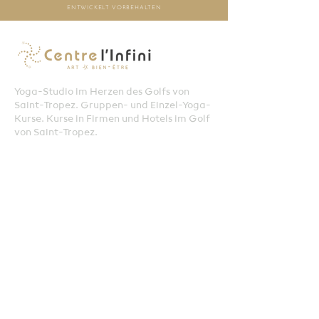
ENTWICKELT
VORBEHALTEN
Yoga-Studio im Herzen des Golfs von
Saint-Tropez. Gruppen- und Einzel-Yoga-
Kurse. Kurse in Firmen und Hotels im Golf
von Saint-Tropez.
Hatha-Yoga, Vinyasa Flow Yoga,
Senioren-Yoga, Schwangerschaftsyoga,
Chi Gong, ganzheitlicher Tanz, klassischer
Tanz, Pilates.
Yoga-Workshops, Kurse und Retreats in
Südfrankreich und Indien
Kontakt